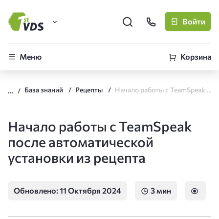
Войти
FirstVDS (вы здесь)
Меню
Корзина
Виртуальные серверы
База знаний
Рецепты
Начало работы с TeamSpeak после автоматической установки из рецепта
CLO
Облачная платформа
Начало работы с TeamSpeak
после автоматической
установки из рецепта
Обновлено: 11 Октября 2024
3 мин