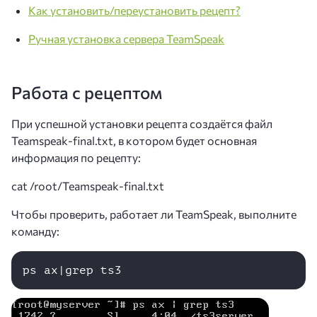
Как установить/переустановить рецепт?
Ручная установка сервера TeamSpeak
Работа с рецептом
При успешной установки рецепта создаётся файл
Teamspeak-final.txt, в котором будет основная
информация по рецепту:
cat /root/Teamspeak-final.txt
Чтобы проверить, работает ли TeamSpeak, выполните
команду:
ps ax|grep ts3