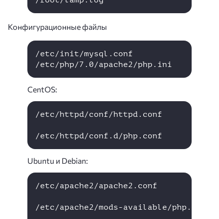
Конфигурационные файлы
/etc/init/mysql.conf

CentOS:
/etc/httpd/conf/httpd.conf

Ubuntu и Debian:
/etc/apache2/apache2.conf

/etc/apache2/mods-available/php.conf
