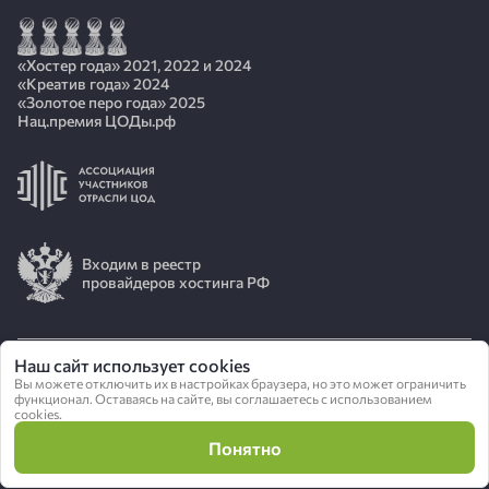
«Хостер года» 2021, 2022 и 2024
«Креатив года» 2024
«Золотое перо года» 2025
Нац.премия ЦОДы.рф
Входим в реестр
провайдеров хостинга РФ
Наш сайт использует cookies
Вы можете отключить их в настройках браузера, но это может ограничить
© 2026 АО «ИОТ»
функционал. Оставаясь на сайте, вы соглашаетесь с использованием
cookies.
Политика конфиденциальности
Понятно
Сделано в