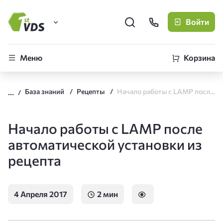
Войти
FirstVDS (вы здесь)
Меню
Корзина
Виртуальные серверы
База знаний
Рецепты
Начало работы с LAMP после автоматической установки из рецепта
CLO
Облачная платформа
Начало работы с LAMP после
автоматической установки из
рецепта
4 Апреля 2017
2 мин