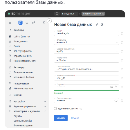
пользователя базы данных.