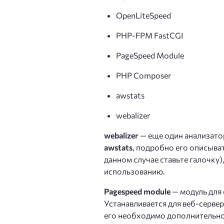
OpenLiteSpeed
PHP-FPM FastCGI
PageSpeed Module
PHP Composer
awstats
webalizer
webalizer
— еще один анализатор
awstats
, подробно его описыват
данном случае ставьте галочку),
использованию.
Pagespeed module
— модуль для 
Устанавливается для веб-сервер
его необходимо дополнительно 