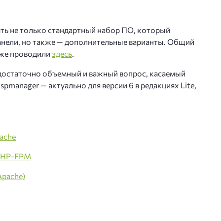
р Бэкап
ли NVMe-накопителем до 5000 Гб
ть не только стандартный набор ПО, который
панели, но также — дополнительные варианты. Общий
та сервера BitNinja
уже проводили
здесь
.
деокартой
та от DDoS
 достаточно объемный и важный вопрос, касаемый
spmanager — актуально для версии 6 в редакциях Lite,
нзии 1С-Битрикс
ропе
anager
овый сервис на базе Exchange
ache
захстане
 PHP-FPM
хостинг
Apache)
енной ОС Windows 2019 и 2022