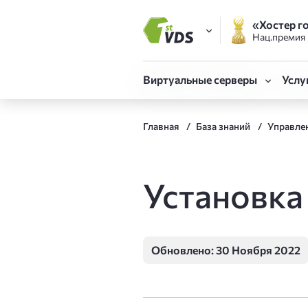
«Хостер г
Нац.премия
FirstVDS (вы здесь)
Виртуальные серверы
Услу
Виртуальные сервер
Готовые серверы
Объе
Главная
База знаний
Управлен
CLO
Быстрый запуск сервера 
Облачная платформ
Техн
VDS Форсаж
Реги
Установка
Собственная конфигурац
SSL-
CPU.Турбо до 5.7 ГГц
Для Битрикс и сложных
Мони
Обновлено: 30 Ноября 2022
Адми
VDS Атлант
Отказоустойчивая инфра
Авто