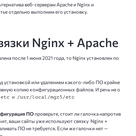
ьтернатива веб-серверам Apache и Nginx и
атье отдельно выполним его установку.
вязки Nginx + Apache
лена после 1 июня 2021 года, то Nginx установлен по
ред установкой или удалением какого-либо ПО крайне
рвную копию конфигурационных файлов. И речь не о
/etc и /usr/local/mgr5/etc
фигурация ПО
проверьте, стоит ли галочка напротив
ачит, ваши сайты уже используют связку Nginx +
ливать ПО не требуется. Если же галочки нет —
ть
.