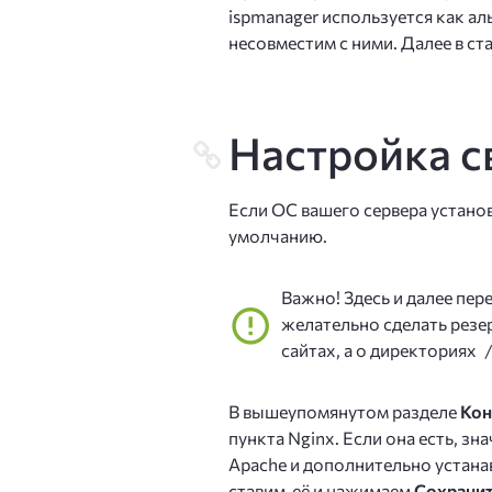
ispmanager используется как ал
несовместим с ними. Далее в ст
Настройка с
Если ОС вашего сервера установ
умолчанию.
Важно! Здесь и далее пе
желательно сделать резе
сайтах, а о директориях
В вышеупомянутом разделе
Кон
пункта Nginx. Если она есть, зн
Apache и дополнительно устанав
ставим её и нажимаем
Сохрани