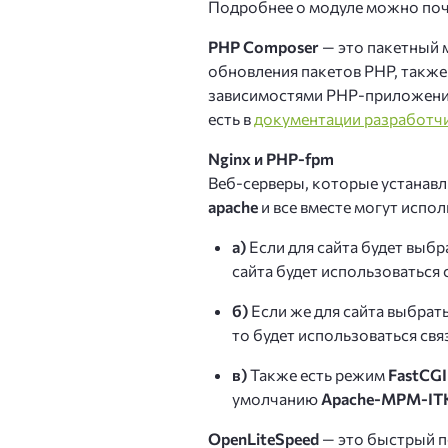
Подробнее о модуле можно поч
PHP Composer
— это пакетный 
обновления пакетов PHP, также
зависимостями PHP-приложений
есть в
документации разработч
Nginx и PHP-fpm
Веб-серверы, которые устанав
apache
и все вместе могут испол
а)
Если для сайта будет выб
сайта будет использоваться 
б)
Если же для сайта выбрат
то будет использоваться свя
в)
Также есть режим
FastCGI
умолчанию
Apache-MPM-IT
OpenLiteSpeed
— это быстрый п