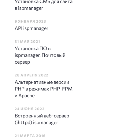
Установка CMS для сайта
в ispmanager
9 ЯНВАРЯ 2023
API ispmanager
31 МАЯ 2021
Установка ПО в
ispmanager. Почтовый
сервер
28 АПРЕЛЯ 2022
Альтернативные версии
PHP в режимах PHP-FPM
и Apache
24 ИЮНЯ 2022
Встроенный веб-сервер
(ihttpd) ispmanager
21 МАРТА 2016