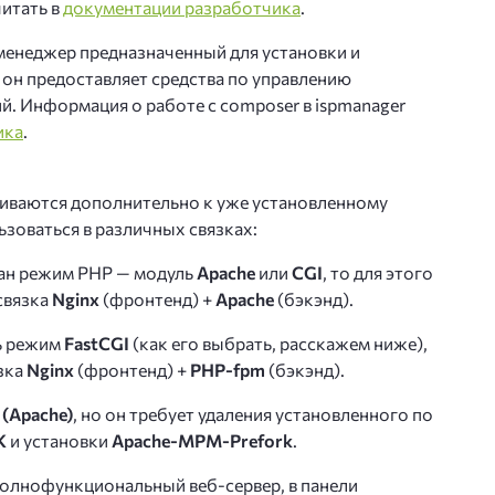
итать в
документации разработчика
.
менеджер предназначенный для установки и
 он предоставляет средства по управлению
. Информация о работе с composer в ispmanager
ика
.
ливаются дополнительно к уже установленному
ьзоваться в различных связках:
ран режим PHP — модуль
Apache
или
CGI
, то для этого
связка
Nginx
(фронтенд) +
Apache
(бэкэнд).
ь режим
FastCGI
(как его выбрать, расскажем ниже),
зка
Nginx
(фронтенд) +
PHP-fpm
(бэкэнд).
 (Apache)
, но он требует удаления установленного по
K
и установки
Apache-MPM-Prefork
.
олнофункциональный веб-сервер, в панели