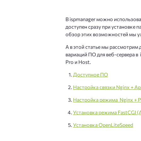
VDS Storage
Кибе
Сервер с большим HDD и
В ispmanager можно использова
доступен сразу при установке 
Защи
обзор этих возможностей мы 
VDS с GPU
Виртуальный сервер с ви
Защи
А в этой статье мы рассмотрим
вариаций ПО для веб-сервера в i
Лице
VDS в Нидерландах
Pro и Host.
Виртуальный сервер в Ев
Ispm
Доступное ПО
VDS в Алматы
Почт
Настройка связки Nginx + Ap
Виртуальный сервер в Ка
Настройка режима Nginx +
DNS-
VDS для Windows
Установка режима FastCGI (
Серверы с предустановл
Установка OpenLiteSpeed