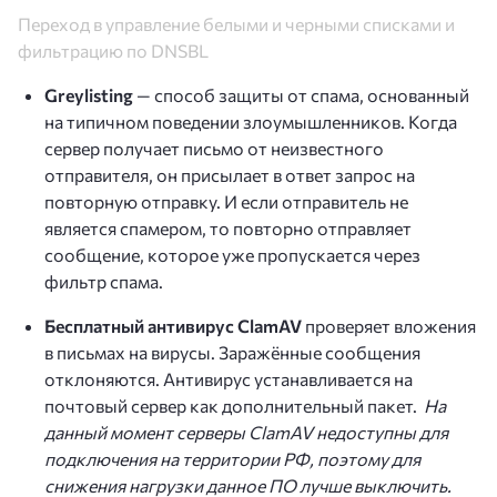
Переход в управление белыми и черными списками и
фильтрацию по DNSBL
Greylisting
— способ защиты от спама, основанный
на типичном поведении злоумышленников. Когда
сервер получает письмо от неизвестного
отправителя, он присылает в ответ запрос на
повторную отправку. И если отправитель не
является спамером, то повторно отправляет
сообщение, которое уже пропускается через
фильтр спама.
Бесплатный антивирус ClamAV
проверяет вложения
в письмах на вирусы. Заражённые сообщения
отклоняются. Антивирус устанавливается на
почтовый сервер как дополнительный пакет.
На
данный момент серверы ClamAV недоступны для
подключения на территории РФ, поэтому для
снижения нагрузки данное ПО лучше выключить.