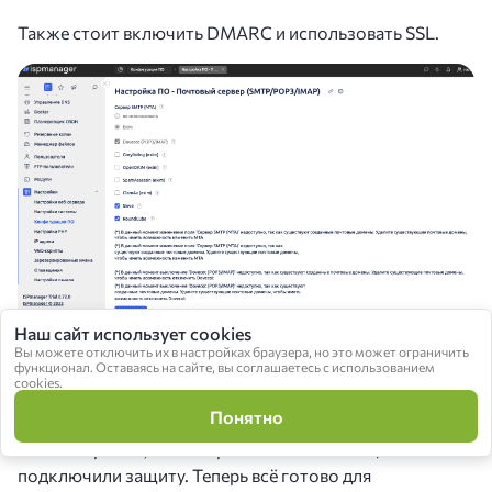
Также стоит включить DMARC и использовать SSL.
Наш сайт использует cookies
Настройки безопасности, включаемые в разделе
Вы можете отключить их в настройках браузера, но это может ограничить
функционал. Оставаясь на сайте, вы соглашаетесь с использованием
«Настройки», «Конфигурация ПО». Чтобы их
cookies.
применить, кликните на почтовый сервер
Понятно
Таким образом, мы настроили почтовые ящики и
подключили защиту. Теперь всё готово для