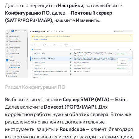
Для этого перейдите в
Настройки
, затем выберите
Конфигурацию ПО
, далее —
Почтовый сервер
(SMTP/POP3/IMAP)
, нажмите
Изменить
.
Раздел
Конфигурация ПО
Выберите тип установки
Сервер SMTP (MTA)
—
Exim
.
Далее включите
Dovecot (POP3/IMAP)
. Для
корректной работы нужны оба этих сервера. В том же
разделе можно включить дополнительные
инструменты защиты и
Roundcube
— клиент, благодаря
которому пользователи смогут заходить в свои ящики,