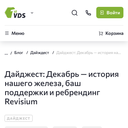
Войти
FirstVDS (вы здесь)
Меню
Корзина
Виртуальные серверы
Блог
Дайждест
Дайджест: Декабрь — история нашего железа, баш поддержки и ребрендинг Revisium
CLO
Облачная платформа
Дайджест: Декабрь — история
нашего железа, баш
поддержки и ребрендинг
Revisium
ДАЙДЖЕСТ