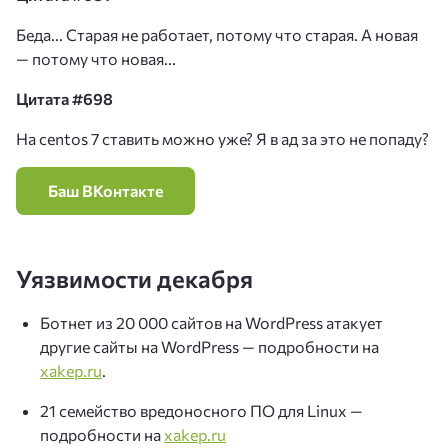
Беда... Старая не работает, потому что старая. А новая
— потому что новая...
Цитата #698
На centos 7 ставить можно уже? Я в ад за это не попаду?
Баш ВКонтакте
Уязвимости декабря
Ботнет из 20 000 сайтов на WordPress атакует
другие сайты на WordPress — подробности на
xakep.ru
.
21 семейство вредоносного ПО для Linux —
подробности на
xakep.ru