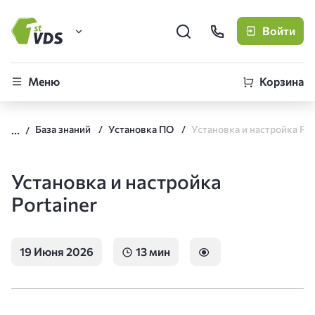
Войти
FirstVDS (вы здесь)
Меню
Корзина
Виртуальные серверы
База знаний
Установка ПО
CLO
Облачная платформа
Установка и настройка
Portainer
19 Июня 2026
13 мин