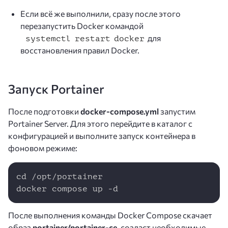
Если всё же выполнили, сразу после этого
перезапустить Docker командой
для
systemctl restart docker
восстановления правил Docker.
Запуск Portainer
После подготовки
docker-compose.yml
запустим
Portainer Server. Для этого перейдите в каталог с
конфигурацией и выполните запуск контейнера в
фоновом режиме:
Copy
cd /opt/portainer

docker compose up -d
После выполнения команды Docker Compose скачает
образ
portainer/portainer-ce
, создаст необходимые