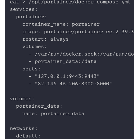
cat > /opt/portainer/docker-compose.yml <<
services:

  portainer:

    container_name: portainer

    image: portainer/portainer-ce:2.39.3

    restart: always

    volumes:

      - /var/run/docker.sock:/var/run/dock
      - portainer_data:/data

    ports:

      - "127.0.0.1:9443:9443"

      - "82.146.46.206:8000:8000"

volumes:

  portainer_data:

    name: portainer_data

networks:

  default:
