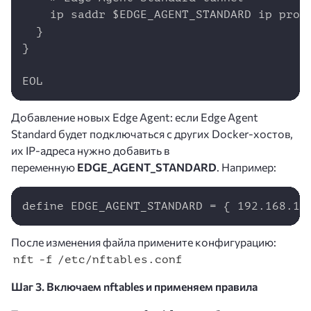
    ip saddr $EDGE_AGENT_STANDARD ip proto
  }

}

EOL
Добавление новых Edge Agent: если Edge Agent
Standard будет подключаться с других Docker-хостов,
их IP-адреса нужно добавить в
переменную
EDGE_AGENT_STANDARD
. Например:
Copy
define EDGE_AGENT_STANDARD = { 192.168.1.
После изменения файла примените конфигурацию:
nft -f /etc/nftables.conf
Шаг 3. Включаем nftables и применяем правила