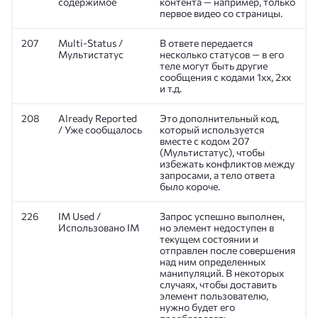
содержимое
контента — например, только
первое видео со страницы.
207
Multi-Status /
В ответе передается
Мультистатус
несколько статусов — в его
теле могут быть другие
сообщения с кодами 1хх, 2хх
и т.д.
208
Already Reported
Это дополнительный код,
/ Уже сообщалось
который используется
вместе с кодом 207
(Мультистатус), чтобы
избежать конфликтов между
запросами, а тело ответа
было короче.
226
IM Used /
Запрос успешно выполнен,
Использовано IM
но элемент недоступен в
текущем состоянии и
отправлен после совершения
над ним определенных
манипуляций. В некоторых
случаях, чтобы доставить
элемент пользователю,
нужно будет его