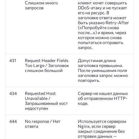
Слишком много
клиент хочет совершить
запросов
DDoS-атаку и не пускает
его на ресурс. В
заголовке ответа может
быть указано Retry-After
(«Попробуйте снова
после…») и время, через
которое можно снова
попытаться отправить
запрос.
431
Request Header Fields
Допустимая длина
Too Large / Заголовок
заголовка превышена.
слишком большой
После уменьшения поля
заголовка запрос можно
повторить.
434
Requested Host
Сервер не нашел данных
Unavailable /
об отправленном HTTP-
Запрашиваемый хост
коде.
недоступен
444
No response / Нет
Используется сервером
ответа
Nginx, если сервер
закрыл соединение без
отправки данных —