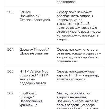
протоколов.
503
Service
Сервер пока не может
Unavailable /
обрабатывать запросы —
Сервис недоступен
например, из-за
технических работ. В
некоторых случаях в теле
ответа указано время, через
которое можно повторить
запрос.
504
Gateway Timeout /
Сервер не получил ответа
Шлюз не отвечает
от вышестоящего сервера —
например, из-за проблем с
соединением.
505
HTTP Version Not
Сервер не поддерживает
Supported / HTTP
версию HTTP — например,
версия не
если она устарела.
поддерживается
507
Insufficient
Места для обработки
Storage /
запроса не хватает.
Переполнения
Возможно, через какое-то
хранилища
время владелец сервера
решит проблему, и можно