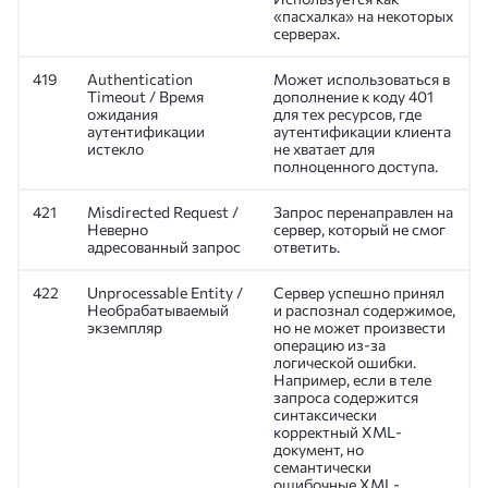
«пасхалка» на некоторых
серверах.
419
Authentication
Может использоваться в
Timeout / Время
дополнение к коду 401
ожидания
для тех ресурсов, где
аутентификации
аутентификации клиента
истекло
не хватает для
полноценного доступа.
421
Misdirected Request /
Запрос перенаправлен на
Неверно
сервер, который не смог
адресованный запрос
ответить.
422
Unprocessable Entity /
Сервер успешно принял
Необрабатываемый
и распознал содержимое,
экземпляр
но не может произвести
операцию из-за
логической ошибки.
Например, если в теле
запроса содержится
синтаксически
корректный XML-
документ, но
семантически
ошибочные XML-