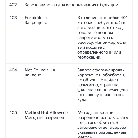
402
Зарезервирован для использования в будущем.
403
Forbidden /
В отличие от ошибки 401,
Запрещено
которая требует пройти
авторизацию, этот код
говорит о полном
запрете доступа к
ресурсу. Например, если
вы заходите с
определенного IP или
геолокации.
404
Not Found / Не
Запрос сформулирован
найдено
корректно и обработан,
но объект не найден —
возможно, страница
удалена или перемещена,
но серверу неизвестно,
куда.
405
Method Not Allowed /
Метод запроса не
Метод не разрешен
разрешено использовать
для этого объекта. В
заголовке ответа сервер
указывает разрешенные
методы.