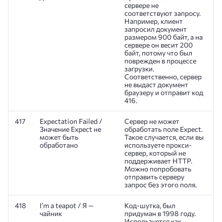
сервере не
соответствуют запросу.
Например, клиент
запросил документ
размером 900 байт, а на
сервере он весит 200
байт, потому что был
поврежден в процессе
загрузки.
Соответственно, сервер
не выдаст документ
браузеру и отправит код
416.
417
Expectation Failed /
Сервер не может
Значение Expect не
обработать поле Expect.
может быть
Такое случается, если вы
обработано
используете прокси-
сервер, который не
поддерживает HTTP.
Можно попробовать
отправить серверу
запрос без этого поля.
418
I’m a teapot / Я —
Код-шутка, был
чайник
придуман в 1998 году.
Используется как