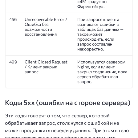
«451 градус по
Фаренгейту».
456
Unrecoverable Error /
При запросе клиента
Ошибка без
возникают ошибки в
возможности
таблицах баз данных —
восстановления
такое может
происходить, если
запрос составлен
некорректно.
499
Client Closed Request
Используется сервером
/ Клиент закрыл
Nginx, если клиент
запрос
закрыл соединение, пока
сервер обрабатывал
запрос.
Коды 5xx (ошибки на стороне сервера)
Эти коды говорят о том, что сервер, который
обрабатывает запрос, столкнулся с ошибкой и не
может продолжить передачу данных. При этом в тело
ответа сервер включает информацию о том, что