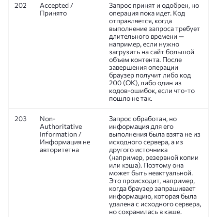
202
Accepted /
Запрос принят и одобрен, но
Принято
операция пока идет. Код
отправляется, когда
выполнение запроса требует
длительного времени —
например, если нужно
загрузить на сайт большой
объем контента. После
завершения операции
браузер получит либо код
200 (ОК), либо один из
кодов-ошибок, если что-то
пошло не так.
203
Non-
Запрос обработан, но
Authoritative
информация для его
Information /
выполнения была взята не из
Информация не
исходного сервера, а из
авторитетна
другого источника
(например, резервной копии
или кэша). Поэтому она
может быть неактуальной.
Это происходит, например,
когда браузер запрашивает
информацию, которая была
удалена с исходного сервера,
но сохранилась в кэше.