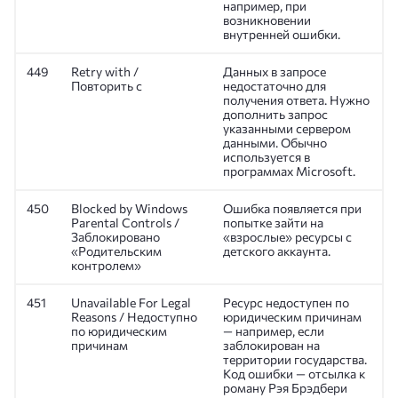
например, при
возникновении
внутренней ошибки.
449
Retry with /
Данных в запросе
Повторить с
недостаточно для
получения ответа. Нужно
дополнить запрос
указанными сервером
данными. Обычно
используется в
программах Microsoft.
450
Blocked by Windows
Ошибка появляется при
Parental Controls /
попытке зайти на
Заблокировано
«взрослые» ресурсы с
«Родительским
детского аккаунта.
контролем»
451
Unavailable For Legal
Ресурс недоступен по
Reasons / Недоступно
юридическим причинам
по юридическим
— например, если
причинам
заблокирован на
территории государства.
Код ошибки — отсылка к
роману Рэя Брэдбери