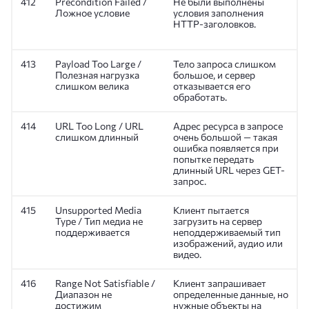
412
Precondition Failed /
Не были выполнены
Ложное условие
условия заполнения
HTTP-заголовков.
413
Payload Too Large /
Тело запроса слишком
Полезная нагрузка
большое, и сервер
слишком велика
отказывается его
обработать.
414
URL Too Long / URL
Адрес ресурса в запросе
слишком длинный
очень большой — такая
ошибка появляется при
попытке передать
длинный URL через GET-
запрос.
415
Unsupported Media
Клиент пытается
Type / Тип медиа не
загрузить на сервер
поддерживается
неподдерживаемый тип
изображений, аудио или
видео.
416
Range Not Satisfiable /
Клиент запрашивает
Диапазон не
определенные данные, но
достижим
нужные объекты на