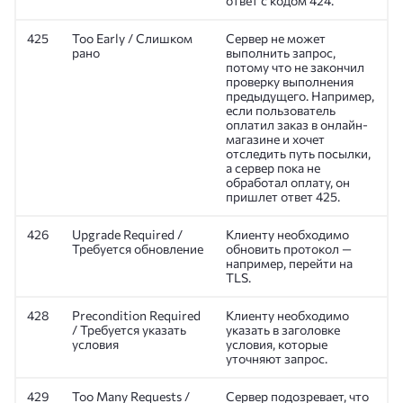
ответ с кодом 424.
425
Too Early / Слишком
Сервер не может
рано
выполнить запрос,
потому что не закончил
проверку выполнения
предыдущего. Например,
если пользователь
оплатил заказ в онлайн-
магазине и хочет
отследить путь посылки,
а сервер пока не
обработал оплату, он
пришлет ответ 425.
426
Upgrade Required /
Клиенту необходимо
Требуется обновление
обновить протокол —
например, перейти на
TLS.
428
Precondition Required
Клиенту необходимо
/ Требуется указать
указать в заголовке
условия
условия, которые
уточняют запрос.
429
Too Many Requests /
Сервер подозревает, что