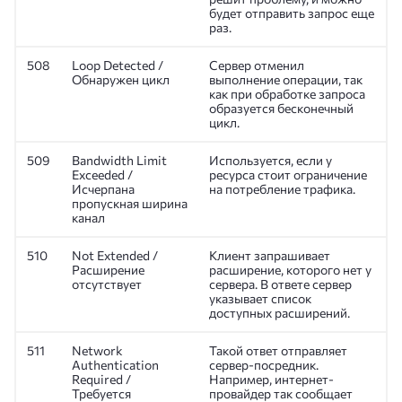
будет отправить запрос еще
раз.
508
Loop Detected /
Сервер отменил
Обнаружен цикл
выполнение операции, так
как при обработке запроса
образуется бесконечный
цикл.
509
Bandwidth Limit
Используется, если у
Exceeded /
ресурса стоит ограничение
Исчерпана
на потребление трафика.
пропускная ширина
канал
510
Not Extended /
Клиент запрашивает
Расширение
расширение, которого нет у
отсутствует
сервера. В ответе сервер
указывает список
доступных расширений.
511
Network
Такой ответ отправляет
Authentication
сервер-посредник.
Required /
Например, интернет-
Требуется
провайдер так сообщает