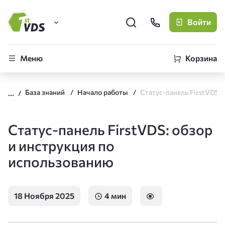
Войти
FirstVDS (вы здесь)
Меню
Корзина
Виртуальные серверы
База знаний
Начало работы
CLO
Облачная платформа
Статус-панель FirstVDS: обзор
и инструкция по
использованию
18 Ноября 2025
4 мин